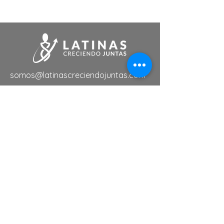
somos@latinascreciendojuntas.com
Links de Interés
Tutoriales
Eventos
Membresias
Servicios
Directorio de Negocios
Suscríbete a nuestra lista de
noticias