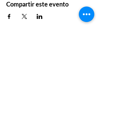
Compartir este evento
somos@latinascreciendojuntas.com
Links de Interés
Tutoriales
Eventos
Membresias
Servicios
Directorio de Negocios
Suscríbete a nuestra lista de