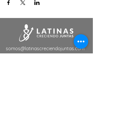
somos@latinascreciendojuntas.com
Links de Interés
Tutoriales
Eventos
Membresias
Servicios
Directorio de Negocios
Suscríbete a nuestra lista de
noticias