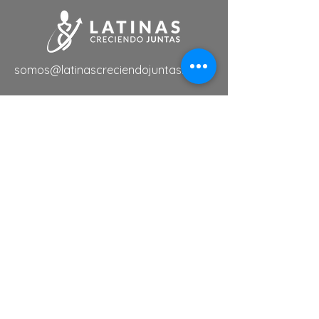
somos@latinascreciendojuntas.com
Links de Interés
Tutoriales
Eventos
Membresias
Servicios
Directorio de Negocios
Suscríbete a nuestra lista de
noticias