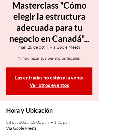
Masterclass "Cómo
elegir la estructura
adecuada para tu
negocio en Canadá"...
mar, 28 de oct
  |  
Vía Goole Meets
Y maximizar tus beneficios fiscales.
Las entradas no están a la venta
Ver otros eventos
Hora y Ubicación
28 oct 2025, 12:00 p.m. – 1:30 p.m.
Vía Goole Meets