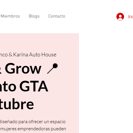
e Miembros
Blogs
Contacto
In
nco & Karina Auto House
 Grow 📍
nto GTA
tubre
iseñado para ofrecer un espacio
as mujeres emprendedoras pueden