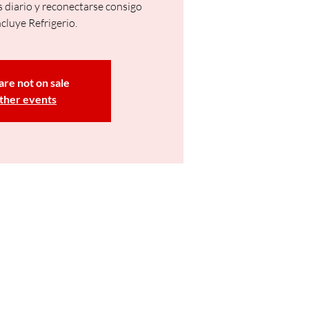
s diario y reconectarse consigo
cluye Refrigerio.
are not on sale
ther events