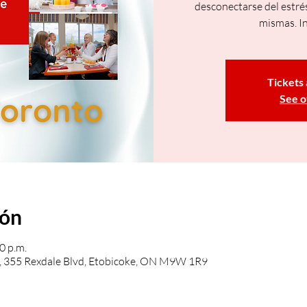
desconectarse del estré
mismas. In
Tickets 
See o
ión
0 p.m.
, 355 Rexdale Blvd, Etobicoke, ON M9W 1R9