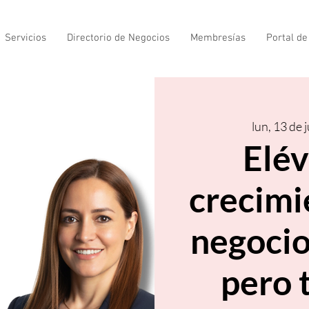
Servicios
Directorio de Negocios
Membresías
Portal d
lun, 13 de j
Elév
crecimi
negoci
pero t