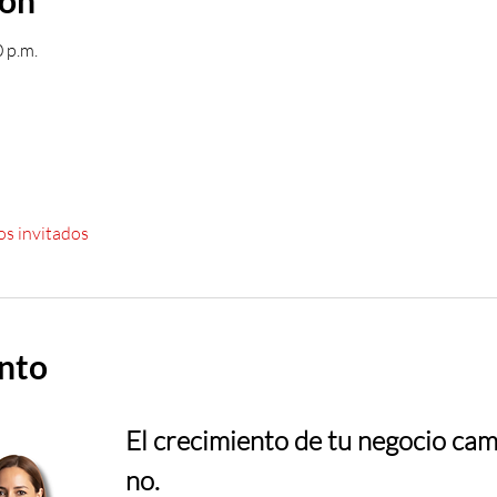
ión
0 p.m.
os invitados
ento
El crecimiento de tu negocio cam
no.