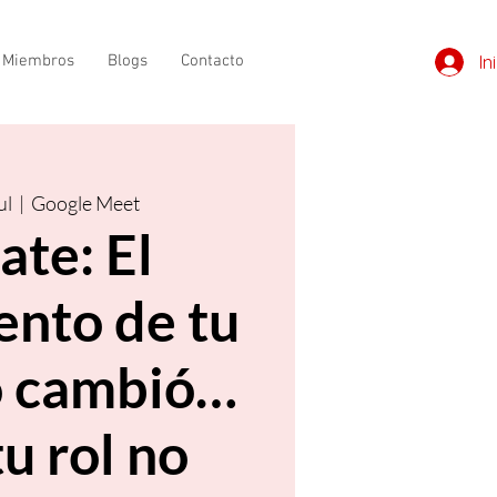
e Miembros
Blogs
Contacto
In
ul
  |  
Google Meet
ate: El
ento de tu
o cambió…
u rol no