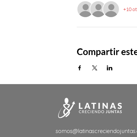
+10 ot
Compartir est
somos@latinascreciendojuntas