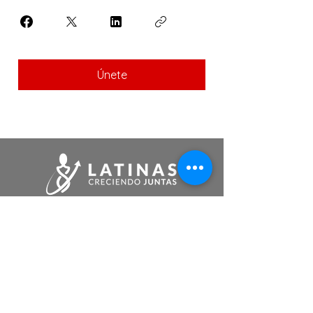
Únete
somos@latinascreciendojuntas.com
Links de Interés
Tutoriales
Eventos
Membresias