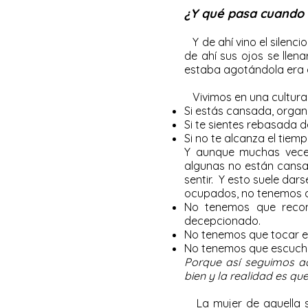
¿Y qué pasa cuando 
Y de ahí vino el silenci
de ahí sus ojos se llen
estaba agotándola era 
Vivimos en una cultura
Si estás cansada, organ
Si te sientes rebasada 
Si no te alcanza el tiemp
Y aunque muchas vece
algunas no están cansa
sentir. Y esto suele da
ocupados, no tenemos q
No tenemos que recon
decepcionado.
No tenemos que tocar e
No tenemos que escuchar
Porque así seguimos ad
bien y la realidad es q
La mujer de aquella se