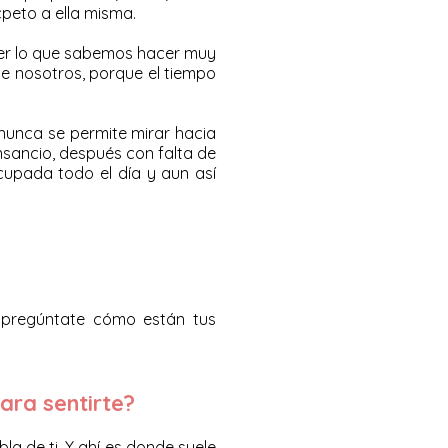
cpeto a ella misma.
cer lo que sabemos hacer muy
e nosotros, porque el tiempo
unca se permite mirar hacia
nsancio, después con falta de
ocupada todo el día y aun así
 pregúntate cómo están tus
ara sentirte?
a de ti. Y ahí es donde suele