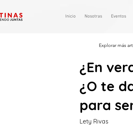
Inicio
Nosotras
Eventos
Explorar más art
¿En ver
¿O te d
para se
Lety Rivas