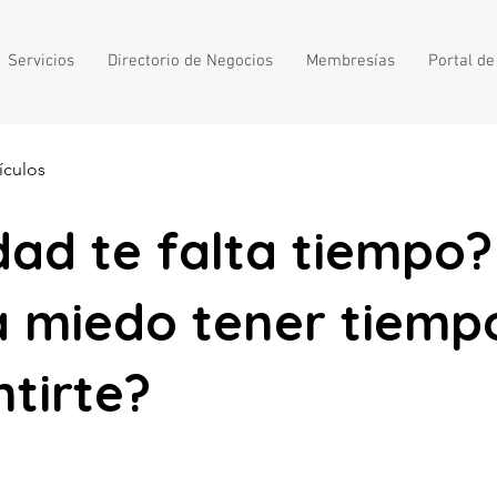
Servicios
Directorio de Negocios
Membresías
Portal d
ículos
dad te falta tiempo?
a miedo tener tiemp
ntirte?