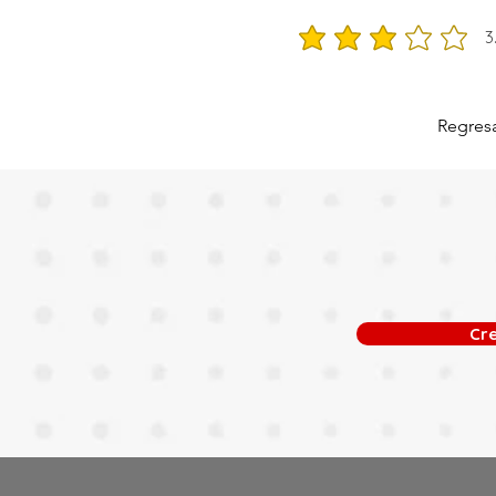
3
la calificación promedio e
Regresa
Cr