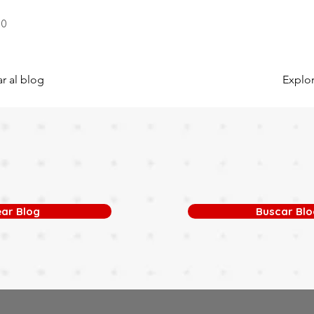
.0
s 3 de 5
r al blog
Explor
ear Blog
Buscar Blo