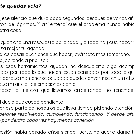
te quedas sola?
o, ese silencio que duro poco segundos, despues de varios añ
aron de lágrimas. Y ahí entendí que el problema nunca había
otra cosa.
 que tiene una respuesta para todo y a todo hay que hacer
iza mejor tu agenda.
de las cosas que tienes que hacer, levántate más temprano.
o, aprende a priorizar.
s esas herramientas ayudan, he descubierto algo acom
das por todo lo que hacen, están cansadas por todo lo qu
rse porque mantenerse ocupada puede convertirse en un refu
ue mirar ciertas emociones como:
ocer la tristeza que llevamos arrastrando, no tenemo
l duelo que quedó pendiente.
 esa parte de nosotros que lleva tiempo pidiendo atención
elante resolviendo, cumpliendo, funcionando....Y desde af
ue por dentro cada vez hay menos conexión.
sión había pasado años siendo fuerte, no quería darse ti