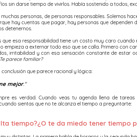
os sin darse tiempo de vivirlos. Había sostenido a todos, ex
de muchas personas, de personas responsables. Solemos ha
porque hay cuentas que pagar, hay personas que dependen d
s detenernos.
ue esa responsabilidad tiene un costo muy caro cuando n
o empieza a externar todo eso que se calla. Primero con ca
dos, irritabilidad y con esa sensación constante de estar 
Te parece familiar?
conclusión que parece racional y lógica:
me
mejor
."
pre es verdad. Cuando veas tu agenda llena de tareas
 cuando sientas que no te alcanza el tiempo a preguntarte:
lta tiempo?¿O te da miedo tener tiempo p
y distintas. La primera habla de horarios y la segunda habl