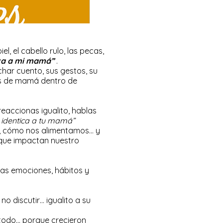
, el cabello rulo, las pecas,
ita a mi mamá”
.
char cuento, sus gestos, su
os de mamá dentro de
reaccionas igualito, hablas
s identica a tu mamá”
, cómo nos alimentamos… y
 que impactan nuestro
as emociones, hábitos y
o discutir… igualito a su
 todo… porque crecieron