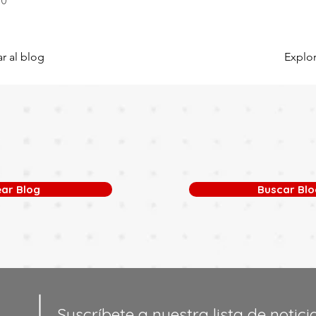
.0
s 3 de 5
r al blog
Explor
ear Blog
Buscar Blo
Suscríbete a nuestra lista de notici