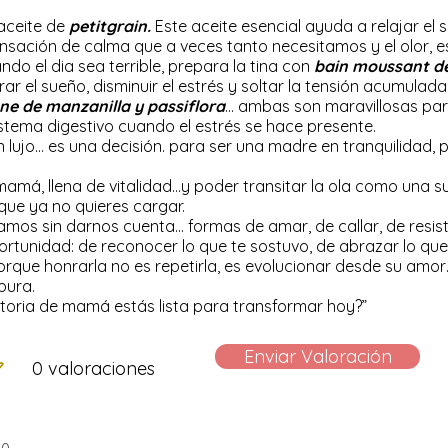
aceite de
petitgrain.
Este aceite esencial ayuda a relajar el s
nsación de calma que a veces tanto necesitamos y el olor, es
o el dia sea terrible, prepara la tina con
bain moussant d
rar el sueño, disminuir el estrés y soltar la tensión acumulada 
ane de
manzanilla y passiflora
… ambas son maravillosas par
stema digestivo cuando el estrés se hace presente.
n lujo… es una decisión. para ser una madre en tranquilidad
mamá, llena de vitalidad…y poder transitar la ola como una su
que ya no quieres cargar.
amos sin darnos cuenta… formas de amar, de callar, de resis
tunidad: de reconocer lo que te sostuvo, de abrazar lo que do
. Porque honrarla no es repetirla, es evolucionar desde su 
pura.
istoria de mamá estás lista para transformar hoy?”
Enviar Valoración
0 valoraciones