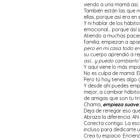
viendo a una mamá así, 
También están las que n
ellas, porque así era en
Y ni hablar de los hábi
emocional… porque así se
Atiendo a muchas pacien
familia, empiezan a apar
pero en mi casa todo er
su cuerpo aprendió a re
así… y puedo cambiarlo
Y aquí viene lo más imp
No es culpa de mamá. Ell
Pero tú hoy tienes algo d
Y desde ahí puedes empe
mejor, a cambiar hábito
de amigas que son tu trib
Chama,
empieza suave
Deja de renegar eso que
Abraza la diferencia. Ah
Conecta contigo. La escr
incluso para dedicarte 
Crea tu espacio. Enciend