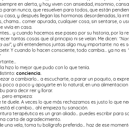
siempre en alerta, y hoy viven con ansiedad, insomnio, cansa
o paran nunca, que resuelven para todos, que están pendie
 su casa, y después llegan las hormonas desordenadas, la irri
tos, chama… comer apurada, cualquier cosa, sin sentarse, o u
 vivía en casa.
tes… y cuando hacemos ese paseo por su historia, por la r
ecer tantas cosas que al principio ni se veían. Me dicen:
“Nan
a así”
, y ahí entendemos juntas algo muy importante: no es so
petir. Y cuando lo hacen consciente, todo cambia… ya no es
”
ortante…
a hizo lo mejor que pudo con lo que tenía.
istinto:
conciencia.
zar a cambiarlo… a escucharte, a parar un poquito, a expres
s poco a poco y apoyarte en lo natural, en una alimentacio
u para decir reir y llorar.
… pero empieza:
 te duele. A veces lo que más rechazamos es justo lo que nec
í está el cambio… ahí empieza tu sanación.
itura terapéutica es un gran aliado… puedes escribir para so
una carta de agradecimiento.
e una vela, toma tu bolígrafo preferido… haz de ese momento 