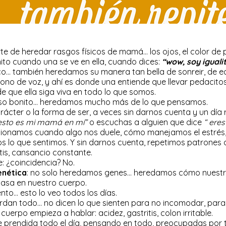
e de heredar rasgos físicos de mamá… los ojos, el color de piel
nito cuando una se ve en ella, cuando dices:
“wow, soy igual
ico… también heredamos su manera tan bella de sonreir, de e
ono de voz, y ahí es donde una entiende que llevar pedacit
e que ella siga viva en todo lo que somos.
eso bonito… heredamos mucho más de lo que pensamos.
ácter o la forma de ser, a veces sin darnos cuenta y un día 
esto es mi mamá en mí”
o escuchas a alguien que dice
“ ere
onamos cuando algo nos duele, cómo manejamos el estrés
 lo que sentimos. Y sin darnos cuenta, repetimos patrones
tis, cansancio constante.
: ¿coincidencia? No.
enética
: no solo heredamos genes… heredamos cómo nuestr
pasa en nuestro cuerpo.
to… esto lo veo todos los días.
dan todo… no dicen lo que sienten para no incomodar, para n
uerpo empieza a hablar: acidez, gastritis, colon irritable.
e prendida todo el día, pensando en todo, preocupadas por