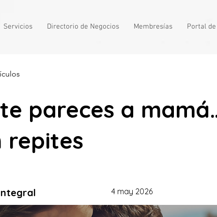
Servicios
Directorio de Negocios
Membresías
Portal d
ículos
 te pareces a mamá
 repites
integral
4 may 2026