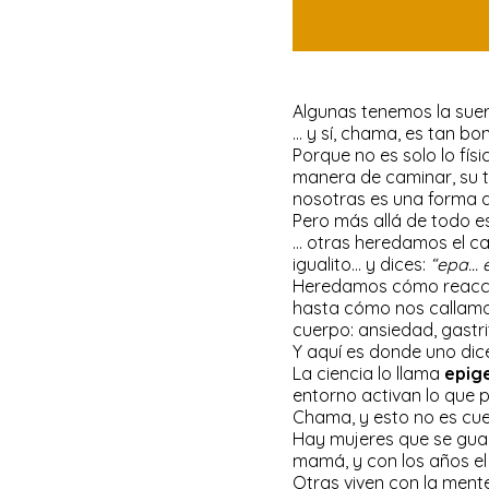
Algunas tenemos la suert
… y sí, chama, es tan bo
Porque no es solo lo fís
manera de caminar, su t
nosotras es una forma d
Pero más allá de todo 
… otras heredamos el car
igualito… y dices:
“epa… 
Heredamos cómo reacci
hasta cómo nos callamos
cuerpo: ansiedad, gastri
Y aquí es donde uno dice
La ciencia lo llama
epig
entorno activan lo que 
Chama, y esto no es cuen
Hay mujeres que se guar
mamá, y con los años el c
Otras viven con la ment