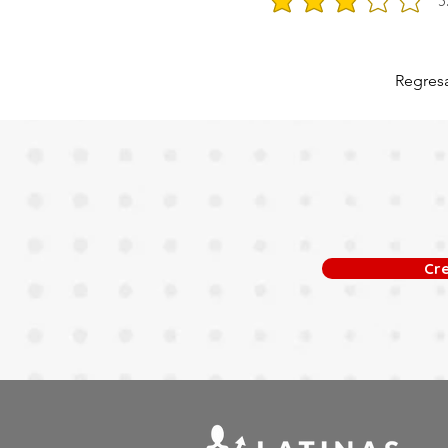
3
la calificación promedio e
Regresa
Cr