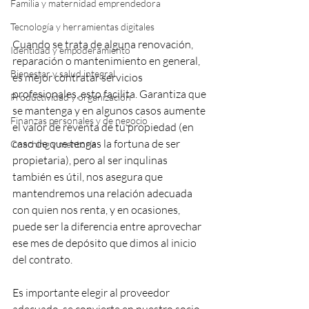
Familia y maternidad emprendedora
Tecnología y herramientas digitales
Cuando se trata de alguna renovación, 
Identidad y empoderamiento
reparación o mantenimiento en general, 
Bienestar y salud integral
es mejor contratar servicios 
profesionales, esto facilita. Garantiza que 
Productividad y organización
se mantenga y en algunos casos aumente 
Finanzas personales y de negocio
el valor de reventa de tu propiedad (en 
caso de que tengas la fortuna de ser 
Coaching y mentoría
propietaria), pero al ser inqulinas 
también es útil, nos asegura que 
mantendremos una relación adecuada 
con quien nos renta, y en ocasiones, 
puede ser la diferencia entre aprovechar 
ese mes de depósito que dimos al inicio 
del contrato.
Es importante elegir al proveedor 
adecuado, se convierte en nuestro socio 